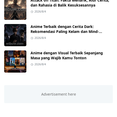
Attack on Titan: Fakta Menarik, Alur Cerita,
dan Rahasia di Balik Kesuksesannya
2026/8/4
Anime Terbaik dengan Cerita Dark:
Rekomendasi Paling Kelam dan Mind-
Blowing
2026/8/4
Anime dengan Visual Terbaik Sepanjang
Masa yang Wajib Kamu Tonton
2026/8/4