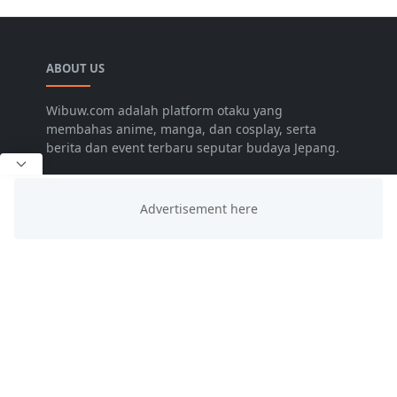
ABOUT US
Wibuw.com adalah platform otaku yang
membahas anime, manga, dan cosplay, serta
berita dan event terbaru seputar budaya Jepang.
LEARN MORE
Advertise
Disclaimer
Request Review
Privacy Policy
FOLLOW US