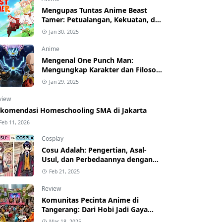
Mengupas Tuntas Anime Beast
Tamer: Petualangan, Kekuatan, dan
Karakter yang Menawan
Jan 30, 2025
Anime
Mengenal One Punch Man:
Mengungkap Karakter dan Filosofi
di Balik Kesederhanaan
Jan 29, 2025
view
komendasi Homeschooling SMA di Jakarta
Feb 11, 2026
Cosplay
Cosu Adalah: Pengertian, Asal-
Usul, dan Perbedaannya dengan
Cosplay
Feb 21, 2025
Review
Komunitas Pecinta Anime di
Tangerang: Dari Hobi Jadi Gaya
Hidup!
Mar 18, 2025