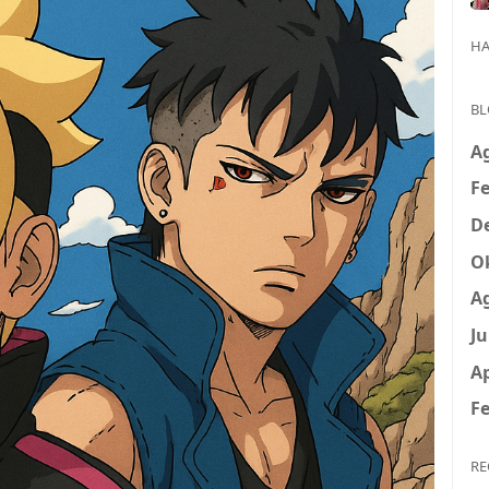
HA
BL
A
Fe
D
O
A
Ju
Ap
Fe
RE