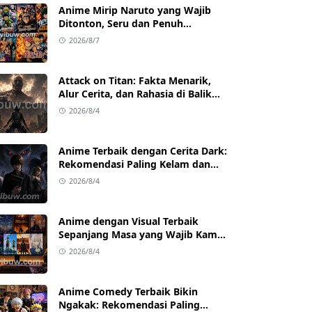
Anime Mirip Naruto yang Wajib
Ditonton, Seru dan Penuh
Petualangan
2026/8/7
Attack on Titan: Fakta Menarik,
Alur Cerita, dan Rahasia di Balik
Kesuksesannya
2026/8/4
Anime Terbaik dengan Cerita Dark:
Rekomendasi Paling Kelam dan
Mind-Blowing
2026/8/4
Anime dengan Visual Terbaik
Sepanjang Masa yang Wajib Kamu
Tonton
2026/8/4
Anime Comedy Terbaik Bikin
Ngakak: Rekomendasi Paling