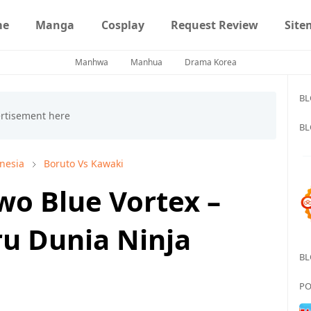
me
Manga
Cosplay
Request Review
Site
Manhwa
Manhua
Drama Korea
BL
BL
nesia
Boruto Vs Kawaki
wo Blue Vortex –
u Dunia Ninja
BL
PO