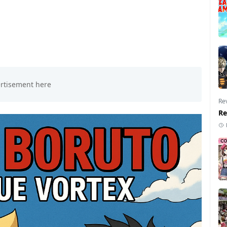
Re
Re