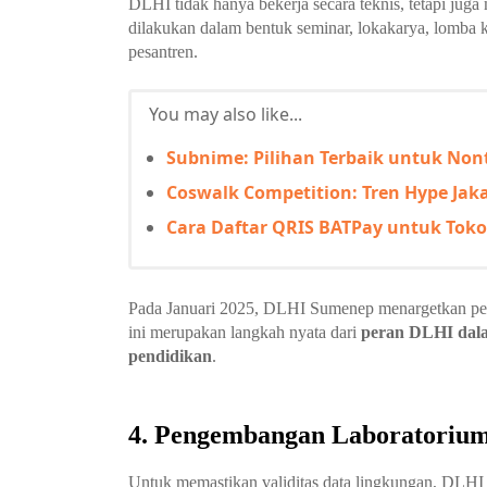
DLHI tidak hanya bekerja secara teknis, tetapi jug
dilakukan dalam bentuk seminar, lokakarya, lomba 
pesantren.
You may also like...
Subnime: Pilihan Terbaik untuk Non
Coswalk Competition: Tren Hype Jak
Cara Daftar QRIS BATPay untuk Toko
Pada Januari 2025, DLHI Sumenep menargetkan pen
ini merupakan langkah nyata dari
peran DLHI dala
pendidikan
.
4. Pengembangan Laboratoriu
Untuk memastikan validitas data lingkungan, DL