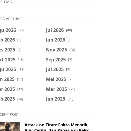
SHTAG
OG ARCHIVE
gu 2026
Jul 2026
[22]
[40]
b 2026
Jan 2026
[2]
[1]
es 2025
Nov 2025
[2]
[20]
kt 2025
Sep 2025
[18]
[7]
gu 2025
Jul 2025
[12]
[9]
n 2025
Mei 2025
[12]
[9]
r 2025
Mar 2025
[12]
[21]
b 2025
Jan 2025
[70]
[10]
CENT POST
Attack on Titan: Fakta Menarik,
Alur Cerita, dan Rahasia di Balik