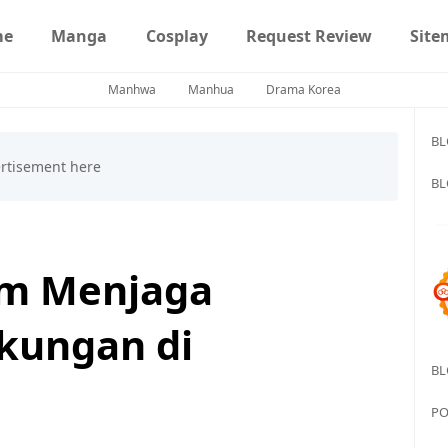
me
Manga
Cosplay
Request Review
Site
Manhwa
Manhua
Drama Korea
BL
BL
am Menjaga
gkungan di
BL
PO