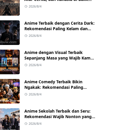
Kesuksesannya
2026/8/4
Anime Terbaik dengan Cerita Dark:
Rekomendasi Paling Kelam dan
Mind-Blowing
2026/8/4
Anime dengan Visual Terbaik
Sepanjang Masa yang Wajib Kamu
Tonton
2026/8/4
Anime Comedy Terbaik Bikin
Ngakak: Rekomendasi Paling
Kocak Sepanjang Masa
2026/8/4
Anime Sekolah Terbaik dan Seru:
Rekomendasi Wajib Nonton yang
Bikin Ketagihan
2026/8/4