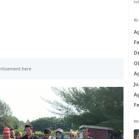
HA
BL
A
Fe
D
O
A
Ju
Ap
Fe
RE