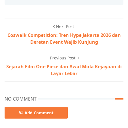
Next Post
Coswalk Competition: Tren Hype Jakarta 2026 dan
Deretan Event Wajib Kunjung
Previous Post
Sejarah Film One Piece dan Awal Mula Kejayaan di
Layar Lebar
NO COMMENT
Add Comment