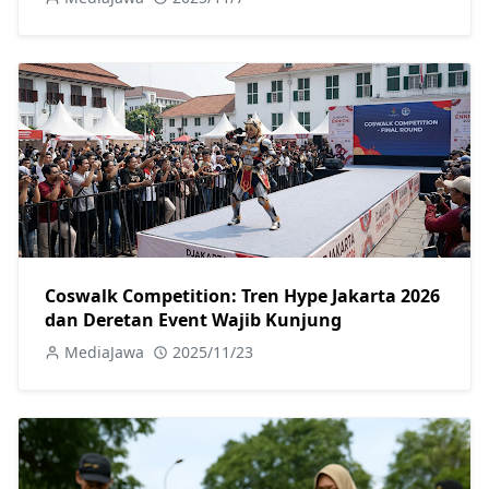
Coswalk Competition: Tren Hype Jakarta 2026
dan Deretan Event Wajib Kunjung
MediaJawa
2025/11/23