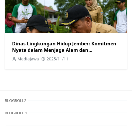
Dinas Lingkungan Hidup Jember: Komitmen
Nyata dalam Menjaga Alam dan
Keseimbangan Ekosistem
MediaJawa
2025/11/11
BLOGROLL2
BLOGROLL 1