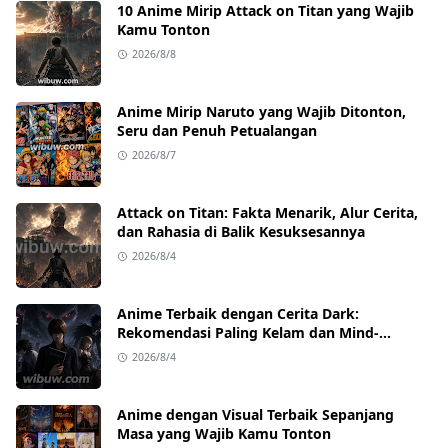
10 Anime Mirip Attack on Titan yang Wajib
Kamu Tonton
2026/8/8
Anime Mirip Naruto yang Wajib Ditonton,
Seru dan Penuh Petualangan
2026/8/7
Attack on Titan: Fakta Menarik, Alur Cerita,
dan Rahasia di Balik Kesuksesannya
2026/8/4
Anime Terbaik dengan Cerita Dark:
Rekomendasi Paling Kelam dan Mind-
Blowing
2026/8/4
Anime dengan Visual Terbaik Sepanjang
Masa yang Wajib Kamu Tonton