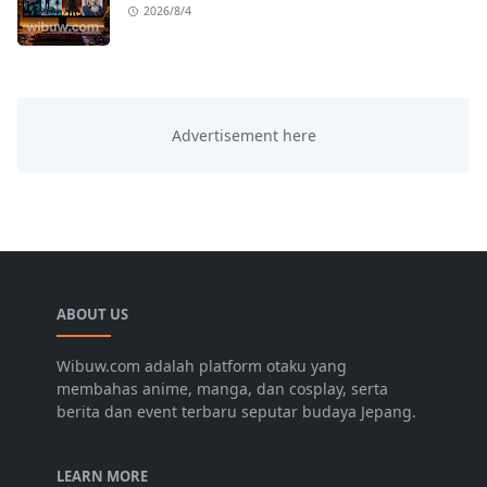
2026/8/4
ABOUT US
Wibuw.com adalah platform otaku yang
membahas anime, manga, dan cosplay, serta
berita dan event terbaru seputar budaya Jepang.
LEARN MORE