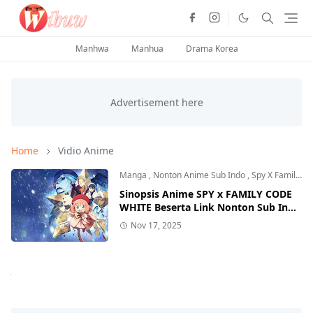
Manhwa
Manhua
Drama Korea
Home
Vidio Anime
Manga
,
Nonton Anime Sub Indo
,
Spy X Family Code White
Sinopsis Anime SPY x FAMILY CODE
WHITE Beserta Link Nonton Sub Indo
di Vidio
Nov 17, 2025
Next