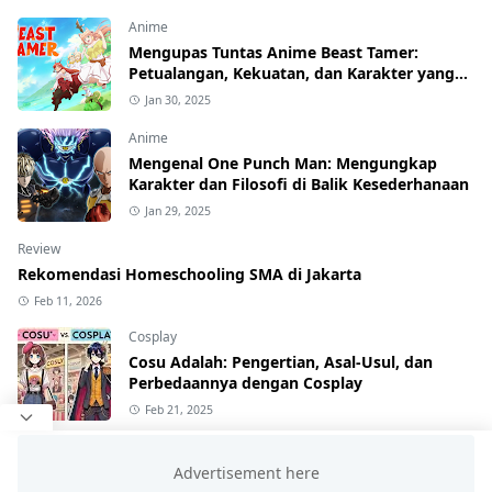
Anime
Mengupas Tuntas Anime Beast Tamer:
Petualangan, Kekuatan, dan Karakter yang
Menawan
Jan 30, 2025
Anime
Mengenal One Punch Man: Mengungkap
Karakter dan Filosofi di Balik Kesederhanaan
Jan 29, 2025
Review
Rekomendasi Homeschooling SMA di Jakarta
Feb 11, 2026
Cosplay
Cosu Adalah: Pengertian, Asal-Usul, dan
Perbedaannya dengan Cosplay
Feb 21, 2025
Review
Komunitas Pecinta Anime di Tangerang: Dari