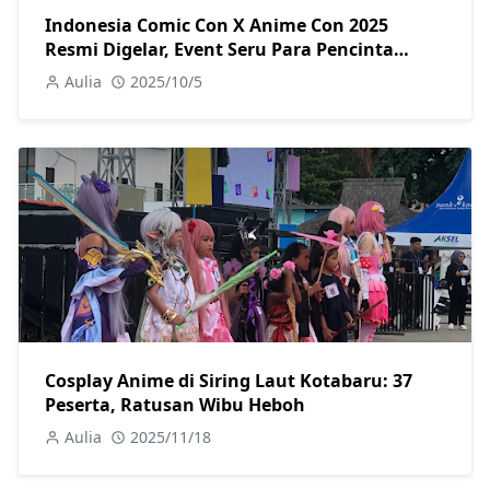
Indonesia Comic Con X Anime Con 2025
Resmi Digelar, Event Seru Para Pencinta
Budaya Pop
Aulia
2025/10/5
Cosplay Anime di Siring Laut Kotabaru: 37
Peserta, Ratusan Wibu Heboh
Aulia
2025/11/18