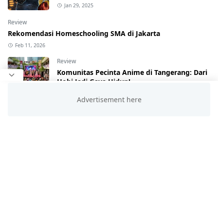
Jan 29, 2025
Review
Rekomendasi Homeschooling SMA di Jakarta
Feb 11, 2026
Review
Komunitas Pecinta Anime di Tangerang: Dari
Hobi Jadi Gaya Hidup!
Mar 18, 2025
Cosplay
Cosu Adalah: Pengertian, Asal-Usul, dan
Perbedaannya dengan Cosplay
Feb 21, 2025
HASHTAG
BLOG ARCHIVE
Agu 2026
Jul 2026
[25]
[40]