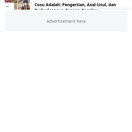
Cosu Adalah: Pengertian, Asal-Usul, dan
Perbedaannya dengan Cosplay
Feb 21, 2025
Review
Komunitas Pecinta Anime di Tangerang: Dari
Hobi Jadi Gaya Hidup!
Mar 18, 2025
HASHTAG
BLOG ARCHIVE
Agu 2026
Jul 2026
[22]
[40]
Feb 2026
Jan 2026
[2]
[1]
Des 2025
Nov 2025
[2]
[20]
Okt 2025
Sep 2025
[18]
[7]
Agu 2025
Jul 2025
[12]
[9]