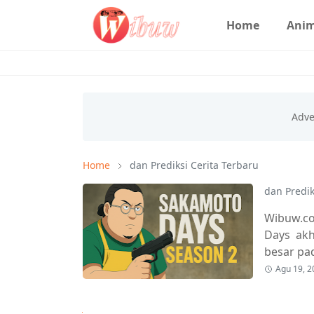
Home
Ani
Home
dan Prediksi Cerita Terbaru
dan Predik
Wibuw.c
Days akh
besar p
Agu 19, 2