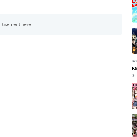
Re
Re