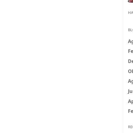
HA
BL
A
Fe
D
O
A
Ju
Ap
Fe
RE