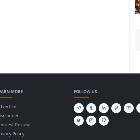
EARN MORE
FOLLOW US
dvertise
isclaimer
equest Review
rivacy Policy