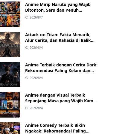
Anime Mirip Naruto yang Wajib
Ditonton, Seru dan Penuh
Petualangan
2026/8/7
Attack on Titan: Fakta Menarik,
Alur Cerita, dan Rahasia di Balik
Kesuksesannya
2026/8/4
Anime Terbaik dengan Cerita Dark:
Rekomendasi Paling Kelam dan
Mind-Blowing
2026/8/4
Anime dengan Visual Terbaik
Sepanjang Masa yang Wajib Kamu
Tonton
2026/8/4
Anime Comedy Terbaik Bikin
Ngakak: Rekomendasi Paling