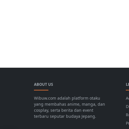
ABOUT US
L
Wibuw.com adalah platform otaku
A
yang membahas anime, manga, dan
D
cosplay, serta berita dan event
R
terbaru seputar budaya Jepang.
P