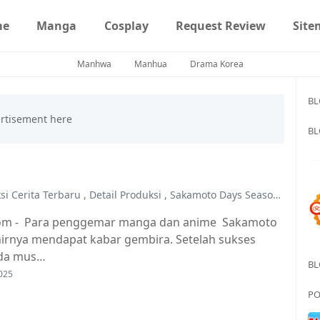
me
Manga
Cosplay
Request Review
Site
Manhwa
Manhua
Drama Korea
BL
BL
si Cerita Terbaru
,
Detail Produksi
,
Sakamoto Days Season 2: Tanggal Rilis
om - Para penggemar manga dan anime Sakamoto
irnya mendapat kabar gembira. Setelah sukses
ada mus…
BL
025
PO