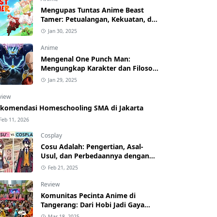
Mengupas Tuntas Anime Beast
Tamer: Petualangan, Kekuatan, dan
Karakter yang Menawan
Jan 30, 2025
Anime
Mengenal One Punch Man:
Mengungkap Karakter dan Filosofi
di Balik Kesederhanaan
Jan 29, 2025
view
komendasi Homeschooling SMA di Jakarta
Feb 11, 2026
Cosplay
Cosu Adalah: Pengertian, Asal-
Usul, dan Perbedaannya dengan
Cosplay
Feb 21, 2025
Review
Komunitas Pecinta Anime di
Tangerang: Dari Hobi Jadi Gaya
Hidup!
Mar 18, 2025