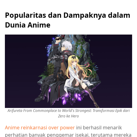
Popularitas dan Dampaknya dalam
Dunia Anime
Arifureta From Commonplace to World's Strongest: Transformasi Epik dari
Zero ke Hero
Anime reinkarnasi over power
ini berhasil menarik
perhatian banyak penggemar isekai, terutama mereka