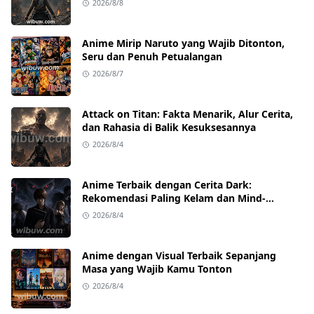
2026/8/8
Anime Mirip Naruto yang Wajib Ditonton,
Seru dan Penuh Petualangan
2026/8/7
Attack on Titan: Fakta Menarik, Alur Cerita,
dan Rahasia di Balik Kesuksesannya
2026/8/4
Anime Terbaik dengan Cerita Dark:
Rekomendasi Paling Kelam dan Mind-
Blowing
2026/8/4
Anime dengan Visual Terbaik Sepanjang
Masa yang Wajib Kamu Tonton
2026/8/4