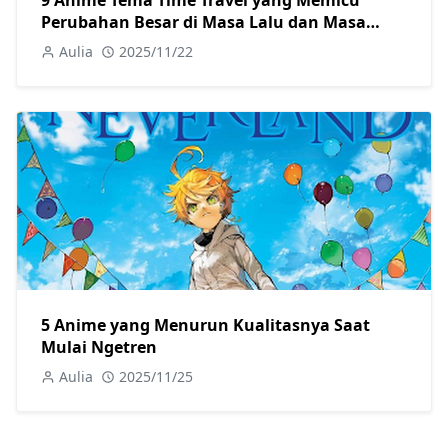
9 Anime Tema Time Travel yang Memicu
Perubahan Besar di Masa Lalu dan Masa
Depan
Aulia
2025/11/22
5 Anime yang Menurun Kualitasnya Saat
Mulai Ngetren
Aulia
2025/11/25