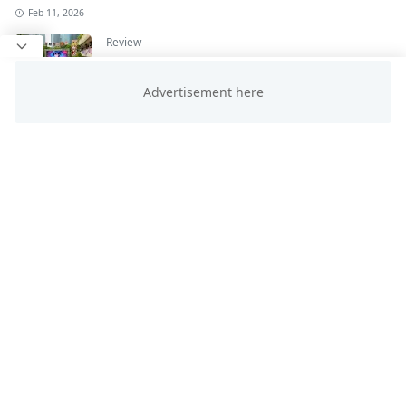
Feb 11, 2026
Review
Komunitas Pecinta Anime di Tangerang: Dari
Hobi Jadi Gaya Hidup!
Mar 18, 2025
Cosplay
Cosu Adalah: Pengertian, Asal-Usul, dan
Perbedaannya dengan Cosplay
Feb 21, 2025
HASHTAG
BLOG ARCHIVE
Agu 2026
Jul 2026
[25]
[40]
Feb 2026
Jan 2026
[2]
[1]
Des 2025
Nov 2025
[2]
[20]